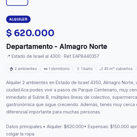
ALQUILER
$ 620.000
Departamento - Almagro Norte
📍 Estado de Israel al 4300 · Ref. EAP8440357
🏠 2 ambientes
🛏️ 1 dormitorio
🚿 1 baño
📐 45 m² cubiertos
Alquiler 2 ambientes en Estado de Israel 4350, Almagro Norte,
ciudad.Aca podes vivir a pasos de Parque Centenario, muy cer
inmediato al Subte B, múltiples líneas de colectivo, supermerc
gastronómica que sigue creciendo. Además, tenés muy cerca el 
diferencial importante para muchas personas.
Datos principales:• Alquiler: $620.000• Expensas: $150.000 
colgar la ropa.