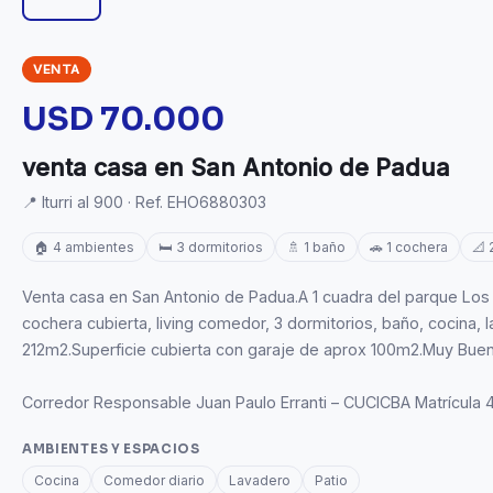
VENTA
USD 70.000
venta casa en San Antonio de Padua
📍 Iturri al 900 · Ref. EHO6880303
🏠 4 ambientes
🛏️ 3 dormitorios
🚿 1 baño
🚗 1 cochera
📐 
Venta casa en San Antonio de Padua.A 1 cuadra del parque Los 
cochera cubierta, living comedor, 3 dormitorios, baño, cocina, 
212m2.Superficie cubierta con garaje de aprox 100m2.Muy Buen
Corredor Responsable Juan Paulo Erranti – CUCICBA Matrícula
AMBIENTES Y ESPACIOS
Cocina
Comedor diario
Lavadero
Patio